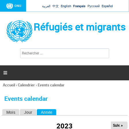
Jump to navigation
ONU
العربية
中文
English
Français
Русский
Español
Réfugiés et migrants
R
F
e
o
c
r
h
e
m
r

u
c
l
h
Accueil
›
Calendrier
›
Events calendar
a
e
Vous
r
i
êtes
r
Events calendar
ici
e
d
Mois
Jour
Année
(onglet actif)
O
e
r
n
e
2023
Suiv. »
g