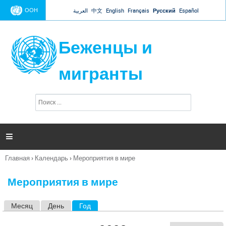
Jump to navigation
ООН
العربية
中文
English
Français
Русский
Español
Беженцы и
мигранты
П
Ф
о
о
и
р
с
к
м

а
п
Главная
›
Календарь
›
Мероприятия в мире
о
Вы
и
здесь
с
Мероприятия в мире
к
а
Месяц
День
Год
(активная вкладка)
Г
л