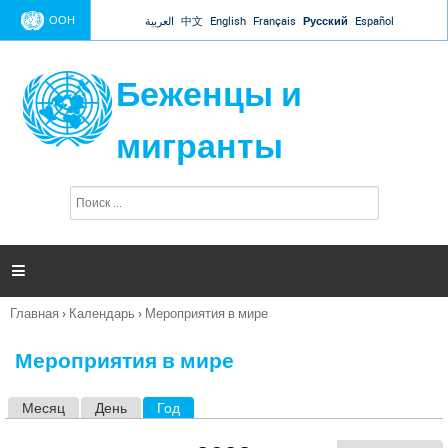
Jump to navigation
ООН
العربية
中文
English
Français
Русский
Español
Беженцы и
мигранты
П
Ф
о
о
и
р
с
к
м

а
п
Главная
›
Календарь
›
Мероприятия в мире
о
Вы
и
здесь
с
Мероприятия в мире
к
а
Месяц
День
Год
(активная вкладка)
Г
л