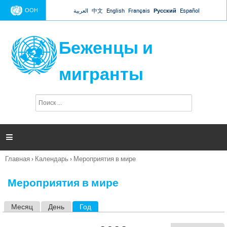
Jump to navigation
ООН
العربية
中文
English
Français
Русский
Español
Беженцы и
мигранты
П
Ф
о
о
и
р
с
к
м

а
п
Главная
›
Календарь
›
Мероприятия в мире
о
Вы
и
здесь
с
Мероприятия в мире
к
а
Месяц
День
Год
(активная вкладка)
Г
л