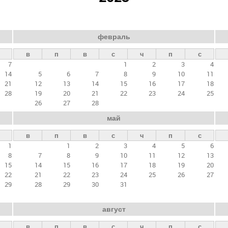
февраль
в
п
в
с
ч
п
с
7
1
2
3
4
14
5
6
7
8
9
10
11
21
12
13
14
15
16
17
18
28
19
20
21
22
23
24
25
26
27
28
май
в
п
в
с
ч
п
с
1
1
2
3
4
5
6
8
7
8
9
10
11
12
13
15
14
15
16
17
18
19
20
22
21
22
23
24
25
26
27
29
28
29
30
31
август
в
п
в
с
ч
п
с