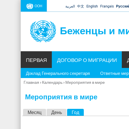
ООН
العربية
中文
English
Français
Русски
Беженцы и м
ПЕРВАЯ
ДОГОВОР О МИГРАЦИИ
Доклад Генерального секретаря
Ответные ме
Главная
›
Календарь
›
Мероприятия в мире
Вы
здесь
Мероприятия в мире
Г
Месяц
День
Год
(активная вкладка)
л
а