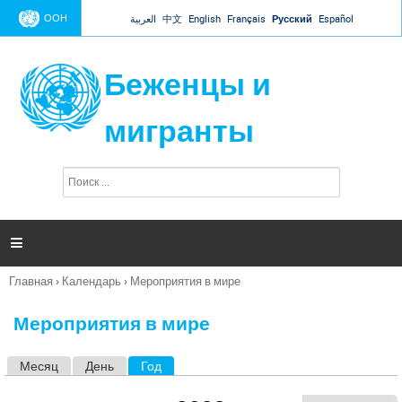
Jump to navigation
ООН
العربية
中文
English
Français
Русский
Español
Беженцы и
мигранты
П
Ф
о
о
и
р
с
к
м

а
п
Главная
›
Календарь
›
Мероприятия в мире
о
Вы
и
здесь
с
Мероприятия в мире
к
а
Месяц
День
Год
(активная вкладка)
Г
л