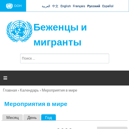
Jump to navigation
ООН
العربية
中文
English
Français
Русский
Español
Беженцы и
мигранты
П
Ф
о
о
и
р
с
к
м

а
п
Главная
›
Календарь
›
Мероприятия в мире
о
Вы
и
здесь
с
Мероприятия в мире
к
а
Месяц
День
Год
(активная вкладка)
Г
л