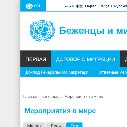
ООН
العربية
中文
English
Français
Русски
Беженцы и м
ПЕРВАЯ
ДОГОВОР О МИГРАЦИИ
Доклад Генерального секретаря
Ответные ме
Главная
›
Календарь
›
Мероприятия в мире
Вы
здесь
Мероприятия в мире
Г
Месяц
День
Год
(активная вкладка)