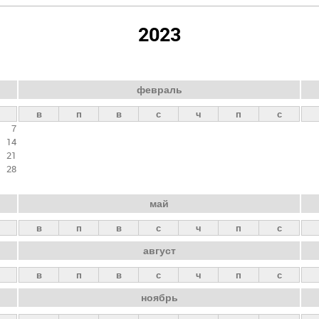
2023
февраль
в
п
в
с
ч
п
с
7
14
21
28
май
в
п
в
с
ч
п
с
август
в
п
в
с
ч
п
с
ноябрь