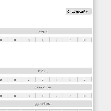
Следующий »
март
в
п
в
с
ч
п
с
июнь
в
п
в
с
ч
п
с
сентябрь
в
п
в
с
ч
п
с
декабрь