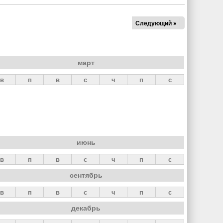
Следующий »
март
в
п
в
с
ч
п
с
июнь
в
п
в
с
ч
п
с
сентябрь
в
п
в
с
ч
п
с
декабрь