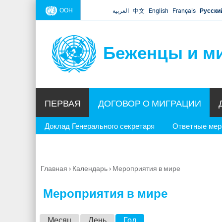
ООН
العربية
中文
English
Français
Русски
Беженцы и м
ПЕРВАЯ
ДОГОВОР О МИГРАЦИИ
Доклад Генерального секретаря
Ответные ме
Главная
›
Календарь
›
Мероприятия в мире
Вы
здесь
Мероприятия в мире
Г
Месяц
День
Год
(активная вкладка)