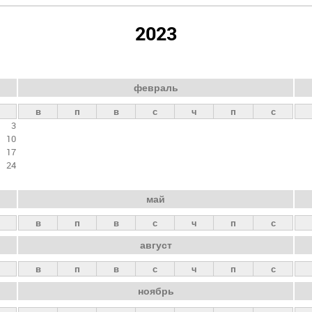
2023
февраль
в
п
в
с
ч
п
с
3
10
17
24
май
в
п
в
с
ч
п
с
август
в
п
в
с
ч
п
с
ноябрь