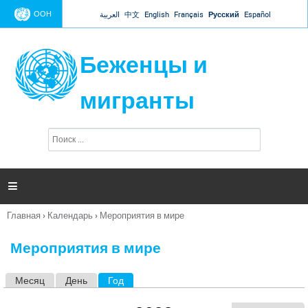
Jump to navigation
ООН
العربية
中文
English
Français
Русский
Español
Беженцы и
мигранты
П
Ф
о
о
и
р
с
к
м

а
п
Главная
›
Календарь
›
Мероприятия в мире
о
Вы
и
здесь
с
Мероприятия в мире
к
а
Месяц
День
Год
(активная вкладка)
Г
л