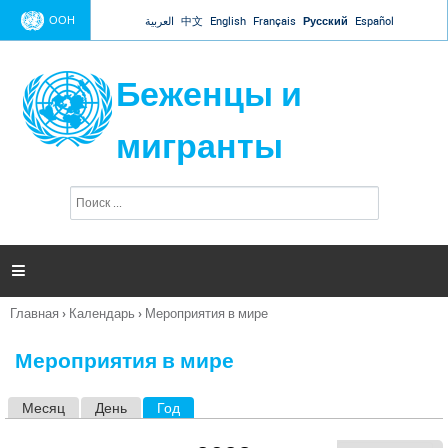
Jump to navigation
ООН
العربية
中文
English
Français
Русский
Español
Беженцы и
мигранты
П
Ф
о
о
и
р
с
к
м

а
п
Главная
›
Календарь
›
Мероприятия в мире
о
Вы
и
здесь
с
Мероприятия в мире
к
а
Месяц
День
Год
(активная вкладка)
Г
л