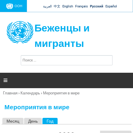
Jump to navigation
ООН
العربية
中文
English
Français
Русский
Español
Беженцы и
мигранты
П
Ф
о
о
и
р
с
к
м

а
п
Главная
›
Календарь
›
Мероприятия в мире
о
Вы
и
здесь
с
Мероприятия в мире
к
а
Месяц
День
Год
(активная вкладка)
Г
л