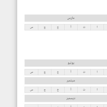
مارس
ا
ث
أ
خ
ج
س
يونيو
ا
ث
أ
خ
ج
س
سبتمبر
ا
ث
أ
خ
ج
س
ديسمبر