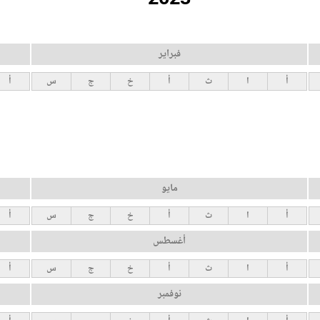
فبراير
أ
ا
ث
أ
خ
ج
س
أ
مايو
أ
ا
ث
أ
خ
ج
س
أ
أغسطس
أ
ا
ث
أ
خ
ج
س
أ
نوفمبر