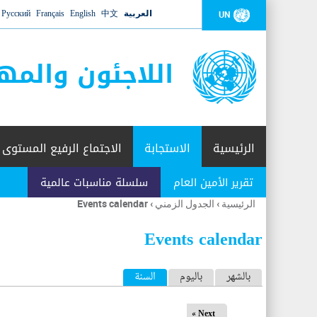
العربية
中文
English
Français
Русский
UN
اللاجئون والمه
الرئيسية
الاستجابة
الاجتماع الرفيع المستوى
تقرير الأمين العام
سلسلة مناسبات عالمية
الرئيسية
›
الجدول الزمني
›
Events calendar
أنت
هنا
Events calendar
ا
بالشهر
باليوم
السنة
(علامة التبويب النشطة)
ل
Next »