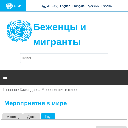
Jump to navigation
ООН
العربية
中文
English
Français
Русский
Español
Беженцы и
мигранты
П
Ф
о
о
и
р
с
к
м

а
п
Главная
›
Календарь
›
Мероприятия в мире
о
Вы
и
здесь
с
Мероприятия в мире
к
а
Месяц
День
Год
(активная вкладка)
Г
л