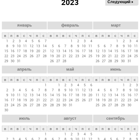
2023
Следующий »
а
в
н
ы
январь
февраль
март
е
в
п
в
с
ч
п
с
в
п
в
с
ч
п
с
в
п
в
с
ч
п
с
в
1
2
3
4
5
6
7
1
2
3
4
1
2
3
4
8
9
10
11
12
13
14
5
6
7
8
9
10
11
5
6
7
8
9
10
11
к
15
16
17
18
19
20
21
12
13
14
15
16
17
18
12
13
14
15
16
17
18
л
22
23
24
25
26
27
28
19
20
21
22
23
24
25
19
20
21
22
23
24
25
29
30
31
26
27
28
26
27
28
29
30
31
а
апрель
май
июнь
д
к
в
п
в
с
ч
п
с
в
п
в
с
ч
п
с
в
п
в
с
ч
п
с
и
1
1
2
3
4
5
6
1
2
3
2
3
4
5
6
7
8
7
8
9
10
11
12
13
4
5
6
7
8
9
10
9
10
11
12
13
14
15
14
15
16
17
18
19
20
11
12
13
14
15
16
17
16
17
18
19
20
21
22
21
22
23
24
25
26
27
18
19
20
21
22
23
24
23
24
25
26
27
28
29
28
29
30
31
25
26
27
28
29
30
30
июль
август
сентябрь
в
п
в
с
ч
п
с
в
п
в
с
ч
п
с
в
п
в
с
ч
п
с
1
1
2
3
4
5
1
2
2
3
4
5
6
7
8
6
7
8
9
10
11
12
3
4
5
6
7
8
9