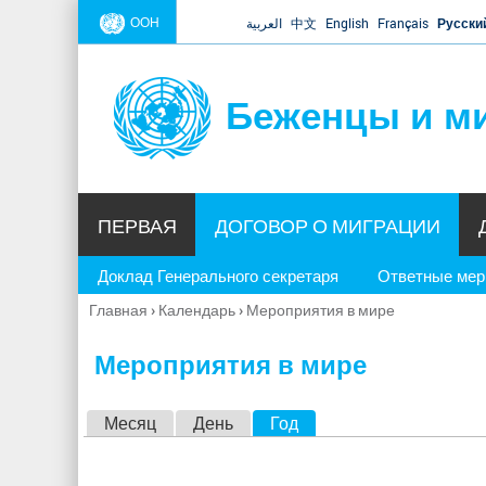
ООН
العربية
中文
English
Français
Русски
Беженцы и м
ПЕРВАЯ
ДОГОВОР О МИГРАЦИИ
Доклад Генерального секретаря
Ответные ме
Главная
›
Календарь
›
Мероприятия в мире
Вы
здесь
Мероприятия в мире
Г
Месяц
День
Год
(активная вкладка)
л
а