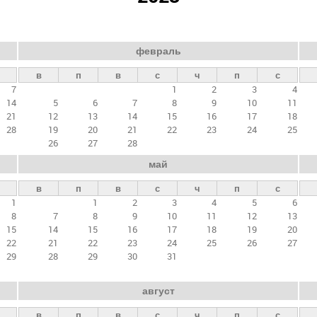
февраль
в
п
в
с
ч
п
с
7
1
2
3
4
14
5
6
7
8
9
10
11
21
12
13
14
15
16
17
18
28
19
20
21
22
23
24
25
26
27
28
май
в
п
в
с
ч
п
с
1
1
2
3
4
5
6
8
7
8
9
10
11
12
13
15
14
15
16
17
18
19
20
22
21
22
23
24
25
26
27
29
28
29
30
31
август
в
п
в
с
ч
п
с