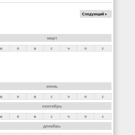
Следующий »
март
в
п
в
с
ч
п
с
июнь
в
п
в
с
ч
п
с
сентябрь
в
п
в
с
ч
п
с
декабрь