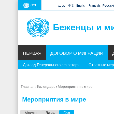
ООН
العربية
中文
English
Français
Русски
Беженцы и м
ПЕРВАЯ
ДОГОВОР О МИГРАЦИИ
Доклад Генерального секретаря
Ответные ме
Главная
›
Календарь
›
Мероприятия в мире
Вы
здесь
Мероприятия в мире
Г
Месяц
День
Год
(активная вкладка)