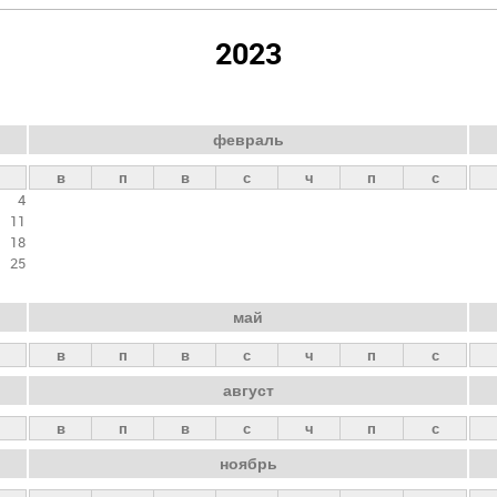
2023
февраль
в
п
в
с
ч
п
с
4
11
18
25
май
в
п
в
с
ч
п
с
август
в
п
в
с
ч
п
с
ноябрь