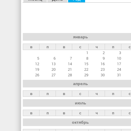
л
а
в
н
январь
ы
в
п
в
с
ч
п
с
е
1
2
3
в
5
6
7
8
9
10
к
12
13
14
15
16
17
19
20
21
22
23
24
л
26
27
28
29
30
31
а
апрель
д
в
п
в
с
ч
п
с
к
июль
и
в
п
в
с
ч
п
с
октябрь