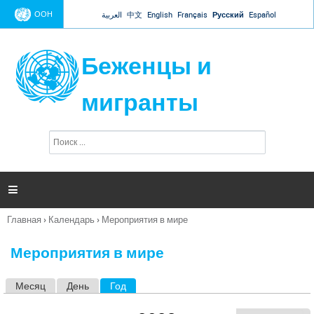
Jump to navigation
ООН
العربية
中文
English
Français
Русский
Español
Беженцы и
мигранты
П
Ф
о
о
и
р
с
к
м

а
п
Главная
›
Календарь
›
Мероприятия в мире
о
Вы
и
здесь
с
Мероприятия в мире
к
а
Месяц
День
Год
(активная вкладка)
Г
л