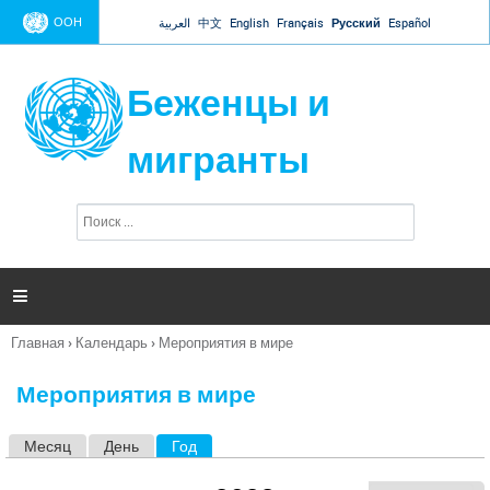
Jump to navigation
ООН
العربية
中文
English
Français
Русский
Español
Беженцы и
мигранты
П
Ф
о
о
и
р
с
к
м

а
п
Главная
›
Календарь
›
Мероприятия в мире
о
Вы
и
здесь
с
Мероприятия в мире
к
а
Месяц
День
Год
(активная вкладка)
Г
л