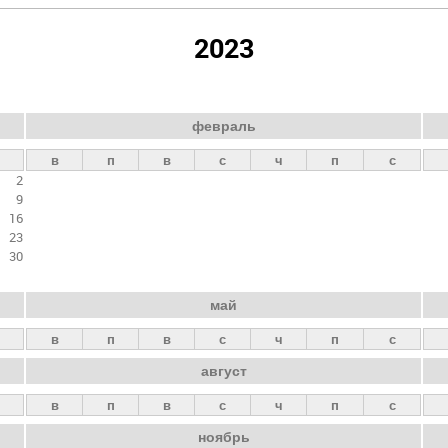
2023
февраль
в
п
в
с
ч
п
с
2
9
16
23
30
май
в
п
в
с
ч
п
с
август
в
п
в
с
ч
п
с
ноябрь