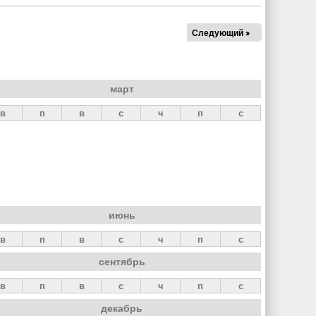
Следующий »
март
в
п
в
с
ч
п
с
июнь
в
п
в
с
ч
п
с
сентябрь
в
п
в
с
ч
п
с
декабрь