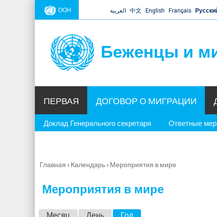
ООН
العربية
中文
English
Français
Русски
Беженцы и м
ПЕРВАЯ
ДОГОВОР О МИГРАЦИИ
Доклад Генерального секретаря
Ответные ме
Главная
›
Календарь
›
Мероприятия в мире
Вы
здесь
Мероприятия в мире
Г
Месяц
День
Год
(активная вкладка)