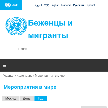
Jump to navigation
ООН
العربية
中文
English
Français
Русский
Español
Беженцы и
мигранты
П
Ф
о
о
и
р
с
к
м

а
п
Главная
›
Календарь
›
Мероприятия в мире
о
Вы
и
здесь
с
Мероприятия в мире
к
а
Месяц
День
Год
(активная вкладка)
Г
л