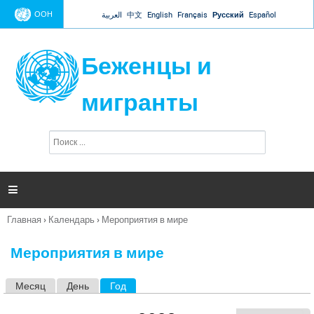
Jump to navigation
ООН
العربية
中文
English
Français
Русский
Español
Беженцы и
мигранты
П
Ф
о
о
и
р
с
к
м

а
п
Главная
›
Календарь
›
Мероприятия в мире
о
Вы
и
здесь
с
Мероприятия в мире
к
а
Месяц
День
Год
(активная вкладка)
Г
л