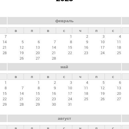
февраль
в
п
в
с
ч
п
с
7
1
2
3
4
14
5
6
7
8
9
10
11
21
12
13
14
15
16
17
18
28
19
20
21
22
23
24
25
26
27
28
май
в
п
в
с
ч
п
с
1
1
2
3
4
5
6
8
7
8
9
10
11
12
13
15
14
15
16
17
18
19
20
22
21
22
23
24
25
26
27
29
28
29
30
31
август
в
п
в
с
ч
п
с