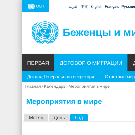
ООН
العربية
中文
English
Français
Русски
Беженцы и м
ПЕРВАЯ
ДОГОВОР О МИГРАЦИИ
Доклад Генерального секретаря
Ответные ме
Главная
›
Календарь
›
Мероприятия в мире
Вы
здесь
Мероприятия в мире
Г
Месяц
День
Год
(активная вкладка)
л
а