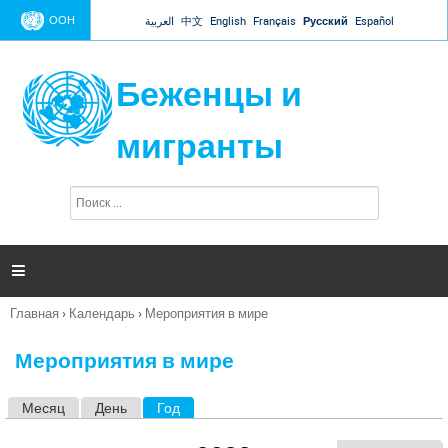
Jump to navigation
ООН
العربية
中文
English
Français
Русский
Español
Беженцы и
мигранты
П
Ф
о
о
и
р
с
к
м

а
п
Главная
›
Календарь
›
Мероприятия в мире
о
Вы
и
здесь
с
Мероприятия в мире
к
а
Месяц
День
Год
(активная вкладка)
Г
л