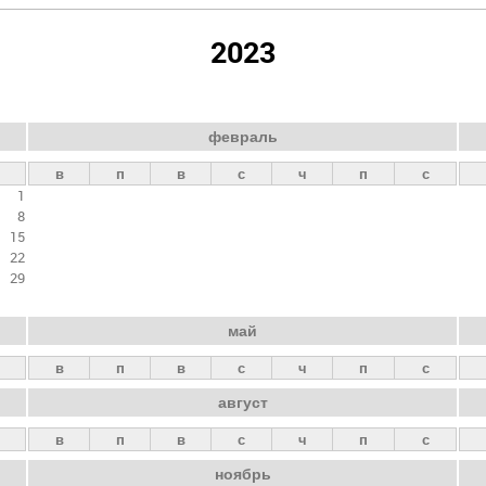
2023
февраль
в
п
в
с
ч
п
с
1
8
15
22
29
май
в
п
в
с
ч
п
с
август
в
п
в
с
ч
п
с
ноябрь