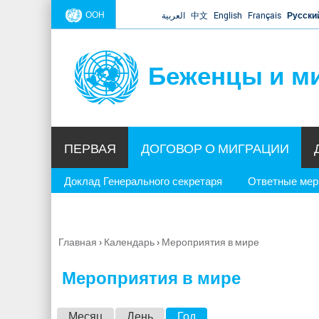
ООН
العربية
中文
English
Français
Русски
Беженцы и м
ПЕРВАЯ
ДОГОВОР О МИГРАЦИИ
Доклад Генерального секретаря
Ответные ме
Главная
›
Календарь
›
Мероприятия в мире
Вы
здесь
Мероприятия в мире
Г
Месяц
День
Год
(активная вкладка)