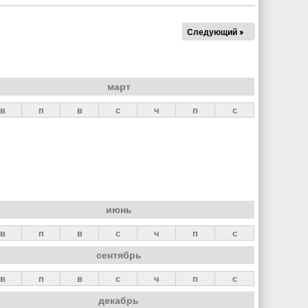
Следующий »
март
в
п
в
с
ч
п
с
июнь
в
п
в
с
ч
п
с
сентябрь
в
п
в
с
ч
п
с
декабрь