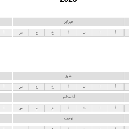
فبراير
أ
ا
ث
أ
خ
ج
س
أ
مايو
أ
ا
ث
أ
خ
ج
س
أ
أغسطس
أ
ا
ث
أ
خ
ج
س
أ
نوفمبر