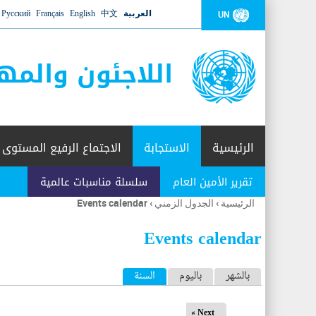
العربية
中文
English
Français
Русский
UN
اللاجئون والمه
الرئيسية
الاستجابة
الاجتماع الرفيع المستوى
تقرير الأمين العام
سلسلة مناسبات عالمية
الرئيسية
›
الجدول الزمني
›
Events calendar
أنت
هنا
Events calendar
ا
بالشهر
باليوم
السنة
(علامة التبويب النشطة)
ل
Next »