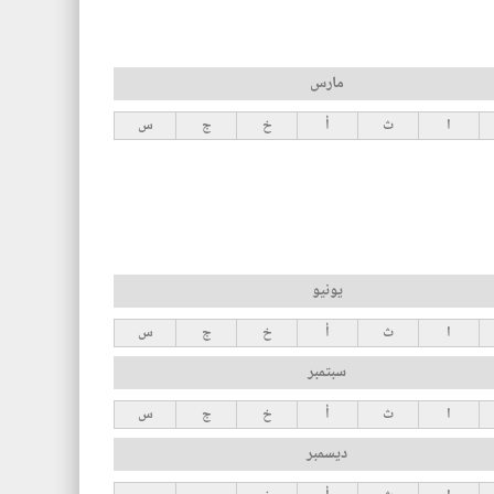
مارس
ا
ث
أ
خ
ج
س
يونيو
ا
ث
أ
خ
ج
س
سبتمبر
ا
ث
أ
خ
ج
س
ديسمبر