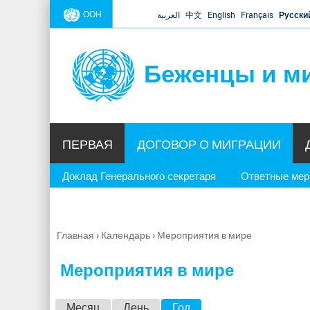
ООН
العربية
中文
English
Français
Русски
Беженцы и м
ПЕРВАЯ
ДОГОВОР О МИГРАЦИИ
Доклад Генерального секретаря
Ответные ме
Главная
›
Календарь
›
Мероприятия в мире
Вы
здесь
Мероприятия в мире
Г
Месяц
День
Год
(активная вкладка)