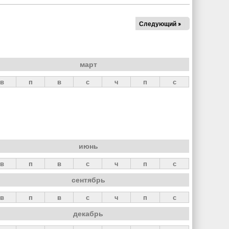
Следующий »
март
в
п
в
с
ч
п
с
июнь
в
п
в
с
ч
п
с
сентябрь
в
п
в
с
ч
п
с
декабрь