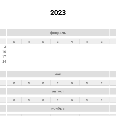
2023
февраль
в
п
в
с
ч
п
с
3
10
17
24
май
в
п
в
с
ч
п
с
август
в
п
в
с
ч
п
с
ноябрь