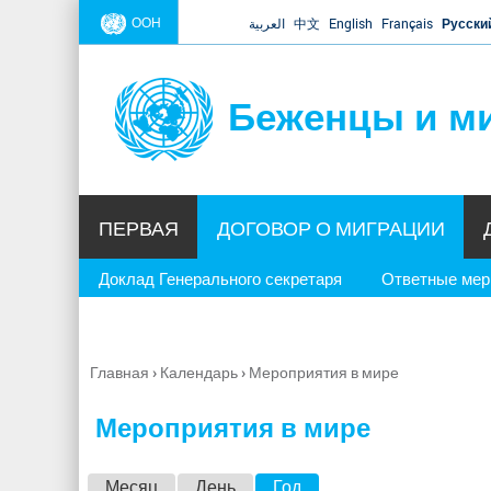
ООН
العربية
中文
English
Français
Русски
Беженцы и м
ПЕРВАЯ
ДОГОВОР О МИГРАЦИИ
Доклад Генерального секретаря
Ответные ме
Главная
›
Календарь
›
Мероприятия в мире
Вы
здесь
Мероприятия в мире
Г
Месяц
День
Год
(активная вкладка)