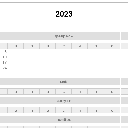
2023
февраль
в
п
в
с
ч
п
с
3
10
17
24
май
в
п
в
с
ч
п
с
август
в
п
в
с
ч
п
с
ноябрь