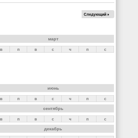
Следующий »
март
в
п
в
с
ч
п
с
июнь
в
п
в
с
ч
п
с
сентябрь
в
п
в
с
ч
п
с
декабрь