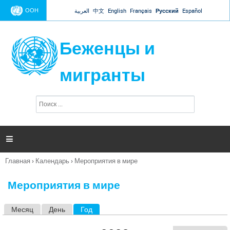
Jump to navigation
ООН
العربية
中文
English
Français
Русский
Español
Беженцы и
мигранты
П
Ф
о
о
и
р
с
к
м

а
п
Главная
›
Календарь
›
Мероприятия в мире
о
Вы
и
здесь
с
Мероприятия в мире
к
а
Месяц
День
Год
(активная вкладка)
Г
л