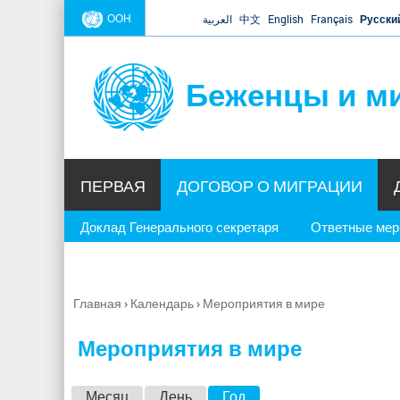
ООН
العربية
中文
English
Français
Русски
Беженцы и м
ПЕРВАЯ
ДОГОВОР О МИГРАЦИИ
Доклад Генерального секретаря
Ответные ме
Главная
›
Календарь
›
Мероприятия в мире
Вы
здесь
Мероприятия в мире
Г
Месяц
День
Год
(активная вкладка)