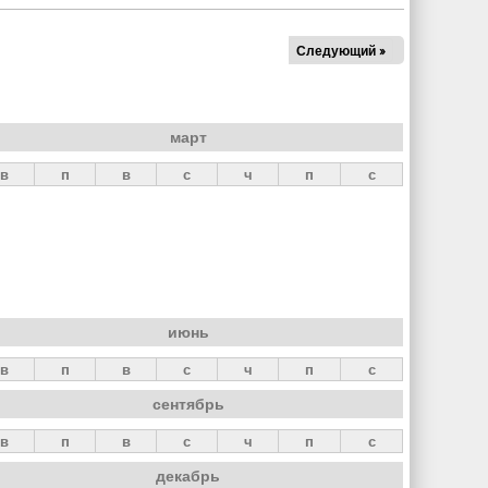
Следующий »
март
в
п
в
с
ч
п
с
июнь
в
п
в
с
ч
п
с
сентябрь
в
п
в
с
ч
п
с
декабрь