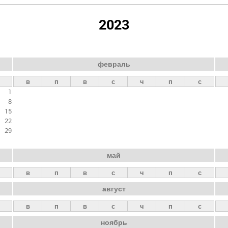
2023
февраль
в
п
в
с
ч
п
с
1
8
15
22
29
май
в
п
в
с
ч
п
с
август
в
п
в
с
ч
п
с
ноябрь