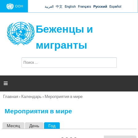
Jump to navigation
ООН
العربية
中文
English
Français
Русский
Español
Беженцы и
мигранты
П
Ф
о
о
и
р
с
к
м

а
п
Главная
›
Календарь
›
Мероприятия в мире
о
Вы
и
здесь
с
Мероприятия в мире
к
а
Месяц
День
Год
(активная вкладка)
Г
л