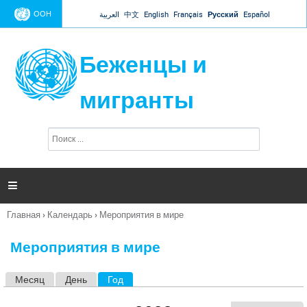
Jump to navigation
ООН
العربية
中文
English
Français
Русский
Español
Беженцы и
мигранты
П
Ф
о
о
и
р
с
к
м

а
п
Главная
›
Календарь
›
Мероприятия в мире
о
Вы
и
здесь
с
Мероприятия в мире
к
а
Месяц
День
Год
(активная вкладка)
Г
л