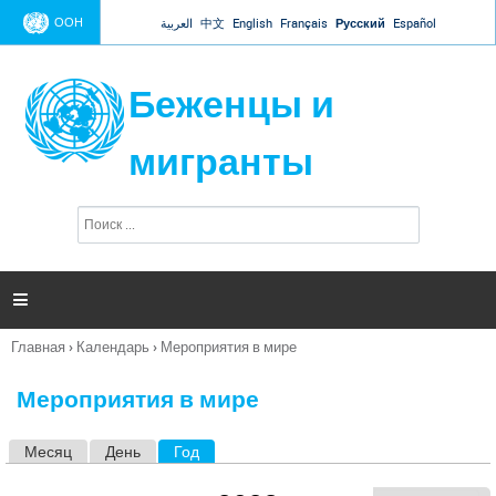
Jump to navigation
ООН
العربية
中文
English
Français
Русский
Español
Беженцы и
мигранты
П
Ф
о
о
и
р
с
к
м

а
п
Главная
›
Календарь
›
Мероприятия в мире
о
Вы
и
здесь
с
Мероприятия в мире
к
а
Месяц
День
Год
(активная вкладка)
Г
л