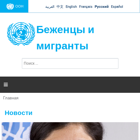
Jump to navigation
ООН
العربية
中文
English
Français
Русский
Español
Беженцы и
мигранты
П
Ф
о
о
и
р
с
к
м

а
п
Главная
о
Вы
и
здесь
с
Новости
к
а