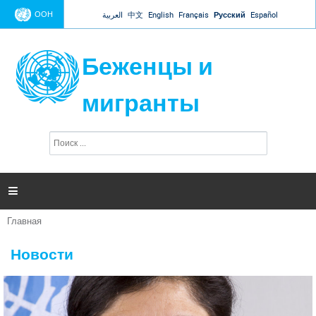
Jump to navigation
ООН
العربية
中文
English
Français
Русский
Español
Беженцы и
мигранты
П
Ф
о
о
и
р
с
к
м

а
п
Главная
о
Вы
и
здесь
с
Новости
к
а