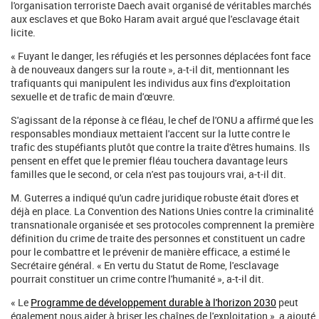
l'organisation terroriste Daech avait organisé de véritables marchés
aux esclaves et que Boko Haram avait argué que l'esclavage était
licite.
« Fuyant le danger, les réfugiés et les personnes déplacées font face
à de nouveaux dangers sur la route », a-t-il dit, mentionnant les
trafiquants qui manipulent les individus aux fins d'exploitation
sexuelle et de trafic de main d'œuvre.
S'agissant de la réponse à ce fléau, le chef de l'ONU a affirmé que les
responsables mondiaux mettaient l'accent sur la lutte contre le
trafic des stupéfiants plutôt que contre la traite d'êtres humains. Ils
pensent en effet que le premier fléau touchera davantage leurs
familles que le second, or cela n'est pas toujours vrai, a-t-il dit.
M. Guterres a indiqué qu'un cadre juridique robuste était d'ores et
déjà en place. La Convention des Nations Unies contre la criminalité
transnationale organisée et ses protocoles comprennent la première
définition du crime de traite des personnes et constituent un cadre
pour le combattre et le prévenir de manière efficace, a estimé le
Secrétaire général. « En vertu du Statut de Rome, l'esclavage
pourrait constituer un crime contre l'humanité », a-t-il dit.
« Le
Programme de développement durable à l'horizon 2030
peut
également nous aider à briser les chaînes de l'exploitation », a ajouté