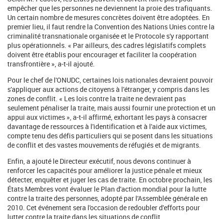
empêcher que les personnes ne deviennent la proie des trafiquants.
Un certain nombre de mesures concrètes doivent être adoptées. En
premier lieu, il faut rendre la Convention des Nations Unies contre la
criminalité transnationale organisée et le Protocole s'y rapportant
plus opérationnels. « Par ailleurs, des cadres législatifs complets
doivent être établis pour encourager et faciliter la coopération
transfrontière », a-t-il ajouté.
Pour le chef de l'ONUDC, certaines lois nationales devraient pouvoir
s'appliquer aux actions de citoyens à l'étranger, y compris dans les
zones de conflit. « Les lois contre la traite ne devraient pas
seulement pénaliser la traite, mais aussi fournir une protection et un
appui aux victimes », a-t-il affirmé, exhortant les pays à consacrer
davantage de ressources à l'identification et à l'aide aux victimes,
compte tenu des défis particuliers qui se posent dans les situations
de conflit et des vastes mouvements de réfugiés et de migrants.
Enfin, a ajouté le Directeur exécutif, nous devons continuer à
renforcer les capacités pour améliorer la justice pénale et mieux
détecter, enquêter et juger les cas de traite. En octobre prochain, les
États Membres vont évaluer le Plan d'action mondial pour la lutte
contre la traite des personnes, adopté par l'Assemblée générale en
2010. Cet événement sera l'occasion de redoubler d'efforts pour
lutter contre la traite dans les situations de conflit.