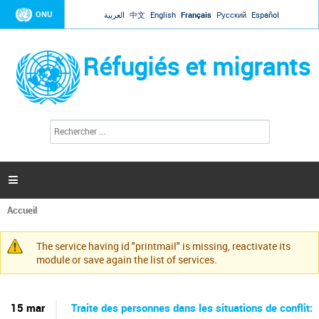
Jump to navigation
ONU
العربية
中文
English
Français
Русский
Español
Réfugiés et migrants
R
F
e
o
c
r
h
e
m
r

u
c
l
h
Accueil
a
e
Vous
r
i
êtes
r
The service having id "printmail" is missing, reactivate its
ici
Message
e
module or save again the list of services.
d
d'avertissement
e
r
e
15 mar
Traite des personnes dans les situations de conflit: