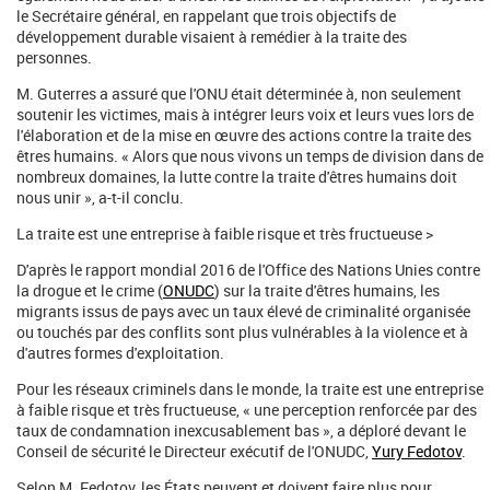
le Secrétaire général, en rappelant que trois objectifs de
développement durable visaient à remédier à la traite des
personnes.
M. Guterres a assuré que l'ONU était déterminée à, non seulement
soutenir les victimes, mais à intégrer leurs voix et leurs vues lors de
l'élaboration et de la mise en œuvre des actions contre la traite des
êtres humains. « Alors que nous vivons un temps de division dans de
nombreux domaines, la lutte contre la traite d'êtres humains doit
nous unir », a-t-il conclu.
La traite est une entreprise à faible risque et très fructueuse >
D'après le rapport mondial 2016 de l'Office des Nations Unies contre
la drogue et le crime (
ONUDC
) sur la traite d'êtres humains, les
migrants issus de pays avec un taux élevé de criminalité organisée
ou touchés par des conflits sont plus vulnérables à la violence et à
d'autres formes d'exploitation.
Pour les réseaux criminels dans le monde, la traite est une entreprise
à faible risque et très fructueuse, « une perception renforcée par des
taux de condamnation inexcusablement bas », a déploré devant le
Conseil de sécurité le Directeur exécutif de l'ONUDC,
Yury Fedotov
.
Selon M. Fedotov, les États peuvent et doivent faire plus pour