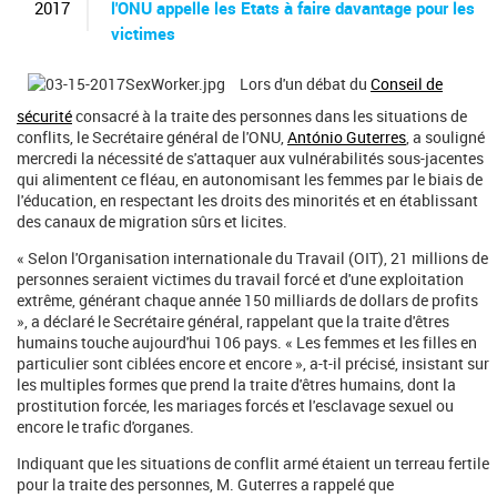
c
2017
l'ONU appelle les Etats à faire davantage pour les
h
victimes
e
r
Lors d'un débat du
Conseil de
c
h
sécurité
consacré à la traite des personnes dans les situations de
e
conflits, le Secrétaire général de l'ONU,
António Guterres
, a souligné
mercredi la nécessité de s'attaquer aux vulnérabilités sous-jacentes
qui alimentent ce fléau, en autonomisant les femmes par le biais de
l'éducation, en respectant les droits des minorités et en établissant
des canaux de migration sûrs et licites.
« Selon l'Organisation internationale du Travail (OIT), 21 millions de
personnes seraient victimes du travail forcé et d'une exploitation
extrême, générant chaque année 150 milliards de dollars de profits
», a déclaré le Secrétaire général, rappelant que la traite d'êtres
humains touche aujourd'hui 106 pays. « Les femmes et les filles en
particulier sont ciblées encore et encore », a-t-il précisé, insistant sur
les multiples formes que prend la traite d'êtres humains, dont la
prostitution forcée, les mariages forcés et l'esclavage sexuel ou
encore le trafic d'organes.
Indiquant que les situations de conflit armé étaient un terreau fertile
pour la traite des personnes, M. Guterres a rappelé que