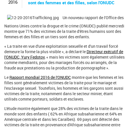
c
2016
sont des femmes et des filles, selon l'ONUDC
h
e
r
Un nouveau rapport de l'Office des
c
Nations Unies contre la drogue et le crime (ONUDC) publié mercredi
h
montre que 71% des victimes de la traite d'êtres humains sont des
e
femmes et des filles et un tiers sont des enfants.
« La traite en vue d'une exploitation sexuelle et d'un travail forcé
demeure la forme la plus visible », a déclaré le
Directeur exécutif de
l'ONUDC, Yury Fedotov
, « mais les victimes sont également utilisées
comme mendiants, pour des mariages forcés ou arrangés, de la
fraude aux prestations ou la production de pornographie ».
Le
Rapport mondial 2016 de l'ONUDC
montre que les femmes et les
filles sont généralement victimes de la traite pour le mariage et
l'esclavage sexuel. Toutefois, les hommes et les garçons sont aussi
victimes de la traite, notamment dans le secteur minier, étant
utilisés comme porteurs, soldats et esclaves.
L'étude montre également que 28% des victimes de la traite dans le
monde sont des enfants ( 62% en Afrique subsaharienne et 64% en
Amérique centrale et dans les Caraïbes). 69 pays ont détecté des
victimes de la traite en provenance d'Afrique subsaharienne entre