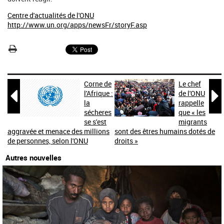
Centre d'actualités de l'ONU
http://www.un.org/apps/newsFr/storyF.asp
Corne de
Le chef


l'Afrique :
de l'ONU
la
rappelle
sécheres
que « les
se s'est
migrants
aggravée et menace des millions
sont des êtres humains dotés de
de personnes, selon l'ONU
droits »
Autres nouvelles