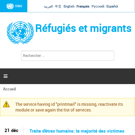
Jump to navigation
ONU
العربية
中文
English
Français
Русский
Español
Réfugiés et migrants
R
F
e
o
c
r
h
e
m
r

u
c
l
h
Accueil
a
e
Vous
r
i
êtes
r
The service having id "printmail" is missing, reactivate its
ici
Message
e
module or save again the list of services.
d
d'avertissement
e
r
e
21 déc
Traite d'êtres humains: la majorité des victimes