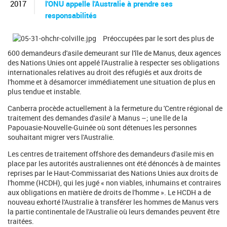
c
2017
l'ONU appelle l'Australie à prendre ses
h
responsabilités
e
r
Préoccupées par le sort des plus de
c
h
600 demandeurs d'asile demeurant sur l'île de Manus, deux agences
e
des Nations Unies ont appelé l'Australie à respecter ses obligations
internationales relatives au droit des réfugiés et aux droits de
l'homme et à désamorcer immédiatement une situation de plus en
plus tendue et instable.
Canberra procède actuellement à la fermeture du 'Centre régional de
traitement des demandes d'asile' à Manus –; une île de la
Papouasie-Nouvelle-Guinée où sont détenues les personnes
souhaitant migrer vers l'Australie.
Les centres de traitement offshore des demandeurs d'asile mis en
place par les autorités australiennes ont été dénoncés à de maintes
reprises par le Haut-Commissariat des Nations Unies aux droits de
l'homme (HCDH), qui les jugé « non viables, inhumains et contraires
aux obligations en matière de droits de l'homme ». Le HCDH a de
nouveau exhorté l'Australie à transférer les hommes de Manus vers
la partie continentale de l'Australie où leurs demandes peuvent être
traitées.