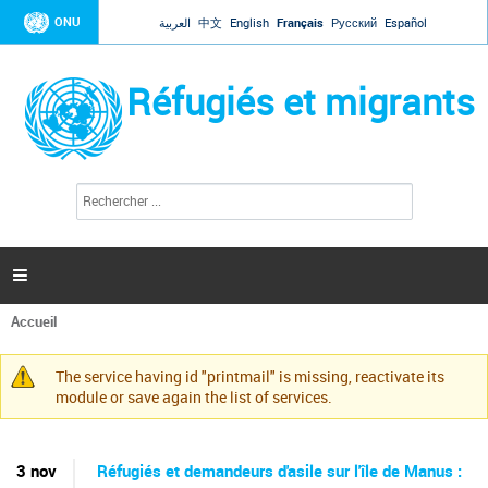
Jump to navigation
ONU
العربية
中文
English
Français
Русский
Español
Réfugiés et migrants
R
F
e
o
c
r
h
e
m
r

u
c
l
h
Accueil
a
e
Vous
r
i
êtes
r
The service having id "printmail" is missing, reactivate its
ici
Message
e
module or save again the list of services.
d
d'avertissement
e
r
e
3 nov
Réfugiés et demandeurs d'asile sur l'île de Manus :