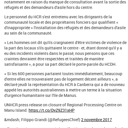
notamment en raison du manque de consultation avant la sortie des
réfugiés et des demandeurs d'asile hors du centre.
Le personnel du HCR s'est entretenu avec les dirigeants de la
communauté locale et des propriétaires fonciers qui qualifient «
d'inappropriée » l'installation des réfugiés et des demandeurs d'asile
au sein de la communauté.
« Les hommes ont dit qu'ils craignaient d'être victimes de violence de
la part des locaux s'ils quittaient le centre - et, étant donné qu'il y a
eu des incidents violents dans le passé, nous pensons que ces
craintes devraient être respectées et traitées de manière
satisfaisante », a pour sa part déclaré le porte-parole du HCDH.
« Si les 600 personnes partaient toutes immédiatement, beaucoup
d'entre elles ne trouveraient pas de logement décent ailleurs », a
déclaré jeudi la représentation du HCR à Canberra qui a de nouveau
appelé les autorités australiennes à mettre un terme à la situation
d'urgence humanitaire sur l'île de Manus.
UNHCR press release on closure of Regional Processing Centre on
Manu Island.
https://t.co/DvZ9Z31xHP
&mdash; Filippo Grandi (@RefugeesChief)
2 novembre 2017