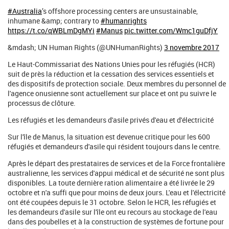
#Australia
’s offshore processing centers are unsustainable,
inhumane &amp; contrary to
#humanrights
https://t.co/qWBLmDgMYi
#Manus
pic.twitter.com/Wmc1guDfjY
&mdash; UN Human Rights (@UNHumanRights)
3 novembre 2017
Le Haut-Commissariat des Nations Unies pour les réfugiés (HCR)
suit de près la réduction et la cessation des services essentiels et
des dispositifs de protection sociale. Deux membres du personnel de
l'agence onusienne sont actuellement sur place et ont pu suivre le
processus de clôture.
Les réfugiés et les demandeurs d'asile privés d'eau et d'électricité
Sur l'île de Manus, la situation est devenue critique pour les 600
réfugiés et demandeurs d'asile qui résident toujours dans le centre.
Après le départ des prestataires de services et de la Force frontalière
australienne, les services d'appui médical et de sécurité ne sont plus
disponibles. La toute dernière ration alimentaire a été livrée le 29
octobre et n'a suffi que pour moins de deux jours. L'eau et l'électricité
ont été coupées depuis le 31 octobre. Selon le HCR, les réfugiés et
les demandeurs d'asile sur l'île ont eu recours au stockage de l'eau
dans des poubelles et à la construction de systèmes de fortune pour