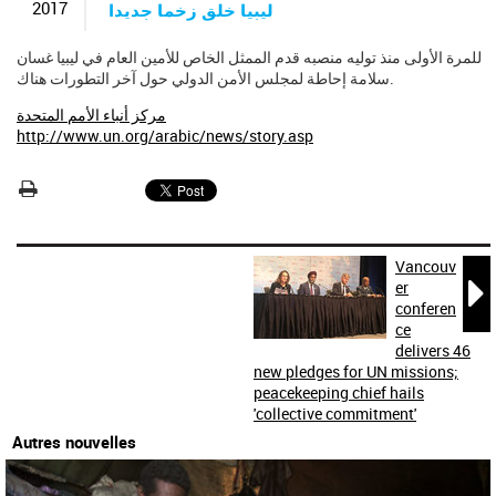
c
2017
ليبيا خلق زخما جديدا
h
e
للمرة الأولى منذ توليه منصبه قدم الممثل الخاص للأمين العام في ليبيا غسان
r
سلامة إحاطة لمجلس الأمن الدولي حول آخر التطورات هناك.
c
h
مركز أنباء الأمم المتحدة
e
http://www.un.org/arabic/news/story.asp
Vancouv

er
conferen
ce
delivers 46
new pledges for UN missions;
peacekeeping chief hails
'collective commitment'
Autres nouvelles