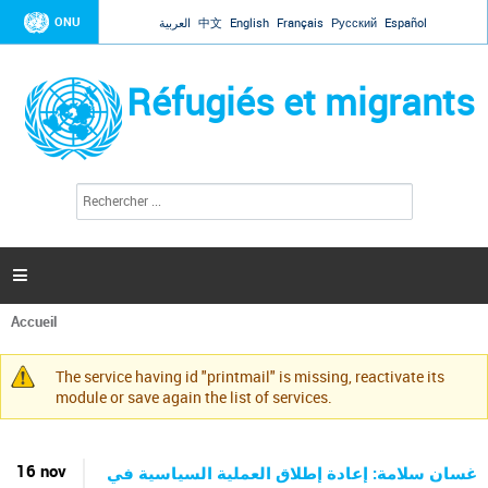
Jump to navigation
ONU
العربية
中文
English
Français
Русский
Español
Réfugiés et migrants
R
F
e
o
c
r
h
e
m
r

u
c
l
h
Accueil
a
e
Vous
r
i
êtes
r
The service having id "printmail" is missing, reactivate its
ici
Message
e
module or save again the list of services.
d
d'avertissement
e
r
e
16 nov
غسان سلامة: إعادة إطلاق العملية السياسية في