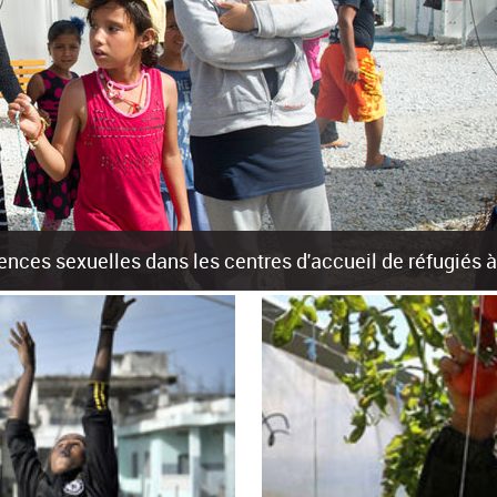
olences sexuelles dans les centres d'accueil de réfugiés
rants sur les îles grecques est source de violences et de harcèlement se