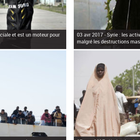
ciale et est un moteur pour
03 avr 2017 -
Syrie : les act
malgré les destructions mas