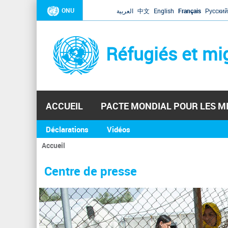
ONU
العربية
中文
English
Français
Русский
Réfugiés et mi
ACCUEIL
PACTE MONDIAL POUR LES M
Déclarations
Vidéos
Accueil
Vous
êtes
Centre de presse
ici