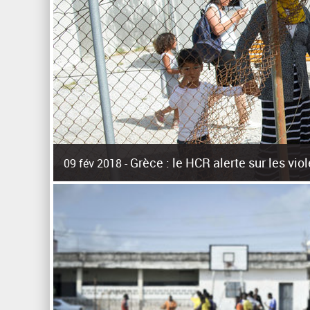
Grèce : le HCR alerte sur les vi
09 fév 2018 -
La surpopulation des centres d'accueil de réfugiés et mig
Unies pour