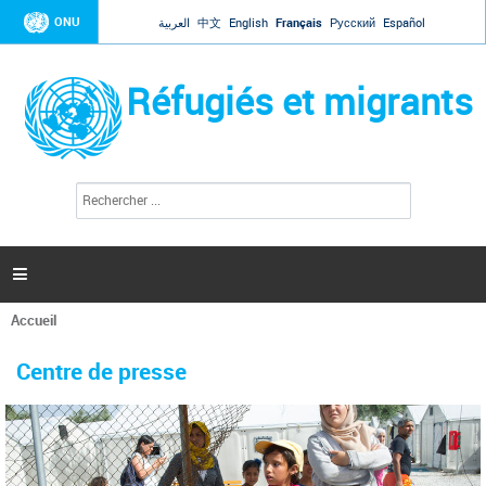
Jump to navigation
ONU
العربية
中文
English
Français
Русский
Español
Réfugiés et migrants
R
F
e
o
c
r
h
e
m
r

u
c
l
h
Accueil
a
e
Vous
r
i
êtes
r
Centre de presse
ici
e
d
e
r
e