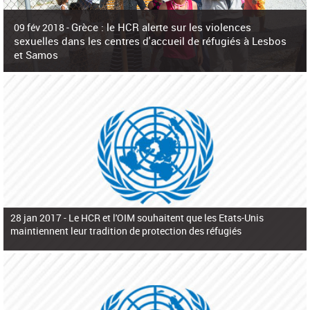
c
h
Grèce : le HCR alerte sur les violences
e
09 fév 2018 -
r
sexuelles dans les centres d'accueil de réfugiés à Lesbos
c
et Samos
h
e
La surpopulation des centres d'accueil de réfugiés et migrants sur les îles
grecques est source de violences et de harcèlement sexuel a alerté vendredi le
Haut-Commissariat des Nations Unies pour
28 jan 2017 -
Le HCR et l'OIM souhaitent que les Etats-Unis
maintiennent leur tradition de protection des réfugiés