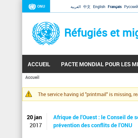
ONU
العربية
中文
English
Français
Русский
Réfugiés et mi
ACCUEIL
PACTE MONDIAL POUR LES M
Accueil
Vous
êtes
The service having id "printmail" is missing, r
ici
Message
d'avertissement
20 jan
Afrique de l'Ouest : le Conseil de 
2017
prévention des conflits de l'ONU