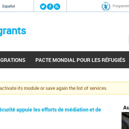
Jump to navigation
Programme
Español
grants
IGRATIONS
PACTE MONDIAL POUR LES RÉFUGIÉS
eactivate its module or save again the list of services.
Au
sécurité appuie les efforts de médiation et de