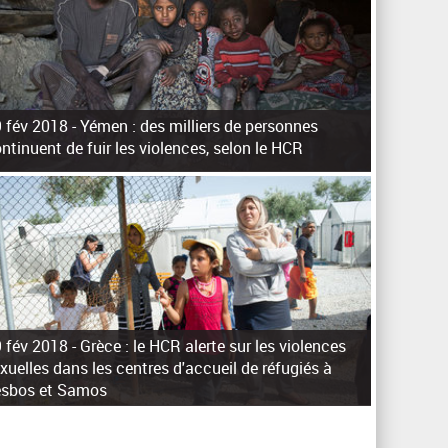
h
e
r
c
h
 fév 2018 -
Yémen : des milliers de personnes
e
ntinuent de fuir les violences, selon le HCR
 fév 2018 -
Grèce : le HCR alerte sur les violences
xuelles dans les centres d'accueil de réfugiés à
esbos et Samos