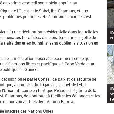
é a exprimé vendredi son « plein appui » au
frique de l'Ouest et le Sahel, Ibn Chambas, et aux
s problèmes politiques et sécuritaires auxquels est
ier a lu une déclaration présidentielle dans laquelle les
09
es menaces terroristes, de la piraterie dans le golfe de
co
la traite des êtres humains, sans oublier la situation en
ins de l'amélioration observée récemment en ce qui
enue d'élections libres et pacifiques à Cabo Verde et au
e politique en Guinée.
 décision prise par le Conseil de paix et de sécurité de
ant que, à compter du 19 janvier, le chef de l'Etat
09
l'Union africaine en tant que Président légitime de la
se
M. Chambas, de continuer à faciliter les échanges et les
L
que du pouvoir au Président Adama Barrow.
gie intégrée des Nations Unies