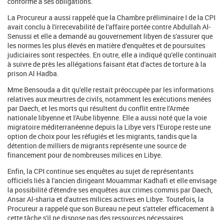
conforme à ses obligations.
La Procureur a aussi rappelé que la Chambre préliminaire I de la CPI
avait conclu à l'irrecevabilité de l'affaire portée contre Abdullah Al-
Senussi et elle a demandé au gouvernement libyen de s'assurer que
les normes les plus élevés en matière d'enquêtes et de poursuites
judiciaires sont respectées. En outre, elle a indiqué qu'elle continuait
à suivre de près les allégations faisant état d'actes de torture à la
prison Al Hadba.
Mme Bensouda a dit qu'elle restait préoccupée par les informations
relatives aux meurtres de civils, notamment les exécutions menées
par Daech, et les morts qui résultent du conflit entre l'Armée
nationale libyenne et l'Aube libyenne. Elle a aussi noté que la voie
migratoire méditerranéenne depuis la Libye vers l'Europe reste une
option de choix pour les réfugiés et les migrants, tandis que la
détention de milliers de migrants représente une source de
financement pour de nombreuses milices en Libye.
Enfin, la CPI continue ses enquêtes au sujet de représentants
officiels liés à l'ancien dirigeant Mouammar Kadhafi et elle envisage
la possibilité d'étendre ses enquêtes aux crimes commis par Daech,
Ansar Al-sharia et d'autres milices actives en Libye. Toutefois, la
Procureur a rappelé que son Bureau ne peut s'atteler efficacement à
cette tâche s'il ne dispose pas des ressources nécessaires.