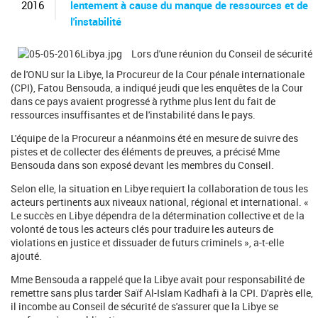
c
2016
lentement à cause du manque de ressources et de
h
l'instabilité
e
r
Lors d'une réunion du Conseil de sécurité
c
h
de l'ONU sur la Libye, la Procureur de la Cour pénale internationale
e
(CPI), Fatou Bensouda, a indiqué jeudi que les enquêtes de la Cour
dans ce pays avaient progressé à rythme plus lent du fait de
ressources insuffisantes et de l'instabilité dans le pays.
L'équipe de la Procureur a néanmoins été en mesure de suivre des
pistes et de collecter des éléments de preuves, a précisé Mme
Bensouda dans son exposé devant les membres du Conseil.
Selon elle, la situation en Libye requiert la collaboration de tous les
acteurs pertinents aux niveaux national, régional et international. «
Le succès en Libye dépendra de la détermination collective et de la
volonté de tous les acteurs clés pour traduire les auteurs de
violations en justice et dissuader de futurs criminels », a-t-elle
ajouté.
Mme Bensouda a rappelé que la Libye avait pour responsabilité de
remettre sans plus tarder Saïf Al-Islam Kadhafi à la CPI. D'après elle,
il incombe au Conseil de sécurité de s'assurer que la Libye se