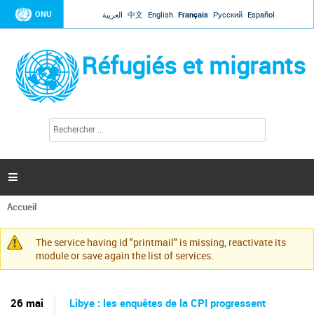
Jump to navigation
ONU
العربية
中文
English
Français
Русский
Español
Réfugiés et migrants
R
F
e
o
c
r
h
e
m
r

u
c
l
h
Accueil
a
e
Vous
r
i
êtes
r
The service having id "printmail" is missing, reactivate its
ici
Message
e
module or save again the list of services.
d
d'avertissement
e
r
e
26 mai
Libye : les enquêtes de la CPI progressent