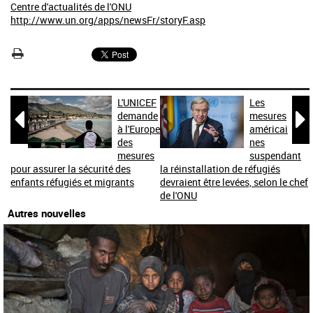
Centre d'actualités de l'ONU
http://www.un.org/apps/newsFr/storyF.asp
L'UNICEF
Les


demande
mesures
à l'Europe
américai
des
nes
mesures
suspendant
pour assurer la sécurité des
la réinstallation de réfugiés
enfants réfugiés et migrants
devraient être levées, selon le chef
de l'ONU
Autres nouvelles