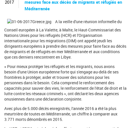
c
2017
mesures face aux décès de migrants et réfugiés en
h
Méditerranée
e
r
A la veille d'une réunion informelle du
c
h
Conseil européen à La Valette, à Malte, le Haut-Commissariat des
e
Nations Unies pour les réfugiés (HCR) et l'Organisation
internationale pour les migrations (OIM) ont appelé jeudi les
dirigeants européens à prendre des mesures pour faire face au décès
de migrants et de réfugiés en mer Méditerranée et aux conditions
que ces derniers rencontrent en Libye.
« Pour mieux protéger les réfugiés et les migrants, nous avons
besoin d'une Union européenne forte qui s'engage au-delà de ses
frontières à protéger, aider et trouver des solutions pour les
personnes dans le besoin. Cela comprend le renforcement des
capacités pour sauver des vies, le renforcement de l'état de droit et la
lutte contre les réseaux criminels », ont déclaré les deux agences
onusiennes dans une déclaration conjointe.
Avec plus de 5.000 décès enregistrés, l'année 2016 a été la plus
meurtrière de toutes en Méditerranée, un chiffre à comparer aux
3.771 morts dénombrés en 2015.