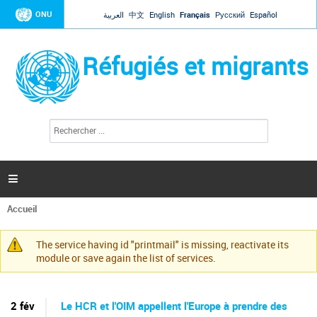
Jump to navigation
ONU
العربية
中文
English
Français
Русский
Español
Réfugiés et migrants
R
F
e
o
c
r
h
e
m
r

u
c
l
h
Accueil
a
e
Vous
r
i
êtes
r
The service having id "printmail" is missing, reactivate its
ici
Message
e
module or save again the list of services.
d
d'avertissement
e
r
e
2 fév
Le HCR et l'OIM appellent l'Europe à prendre des