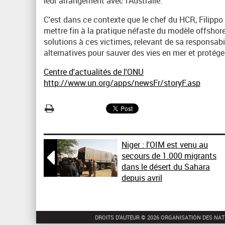
leur arrangement avec l'Australie.
C'est dans ce contexte que le chef du HCR, Filippo Gr
mettre fin à la pratique néfaste du modèle offshore
solutions à ces victimes, relevant de sa responsabil
alternatives pour sauver des vies en mer et protége
Centre d'actualités de l'ONU
http://www.un.org/apps/newsFr/storyF.asp
Niger : l'OIM est venu au

secours de 1.000 migrants
dans le désert du Sahara
depuis avril
DROITS D'AUTEUR © 2026 ORGANISATION DES NAT