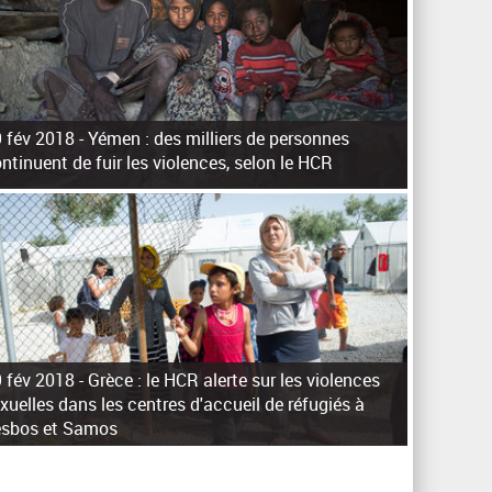
h
e
r
c
h
 fév 2018 -
Yémen : des milliers de personnes
e
ntinuent de fuir les violences, selon le HCR
 fév 2018 -
Grèce : le HCR alerte sur les violences
xuelles dans les centres d'accueil de réfugiés à
esbos et Samos