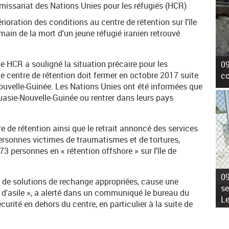
ssariat des Nations Unies pour les réfugiés (HCR)
ioration des conditions au centre de rétention sur l'île
in de la mort d'un jeune réfugié iranien retrouvé
le HCR a souligné la situation précaire pour les
09
le centre de rétention doit fermer en octobre 2017 suite
co
uvelle-Guinée. Les Nations Unies ont été informées que
ouasie-Nouvelle-Guinée ou rentrer dans leurs pays
 de rétention ainsi que le retrait annoncé des services
ersonnes victimes de traumatismes et de tortures,
3 personnes en « rétention offshore » sur l'île de
09
e de solutions de rechange appropriées, cause une
se
 d'asile », a alerté dans un communiqué le bureau du
L
rité en dehors du centre, en particulier à la suite de
.