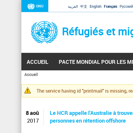
ONU
العربية
中文
English
Français
Русский
Réfugiés et mi
ACCUEIL
PACTE MONDIAL POUR LES M
Accueil
Vous
êtes
The service having id "printmail" is missing, r
ici
Message
d'avertissement
8 aoû
Le HCR appelle l'Australie à trouve
2017
personnes en rétention offshore