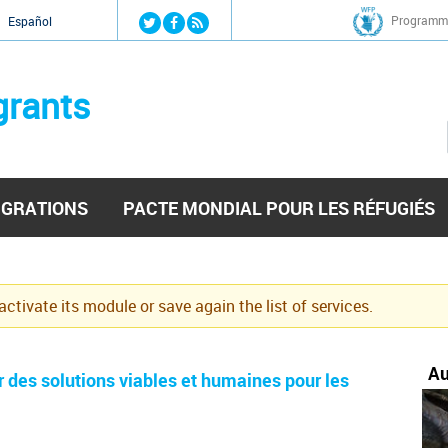
Jump to navigation
Programme
Español
grants
IGRATIONS
PACTE MONDIAL POUR LES RÉFUGIÉS
eactivate its module or save again the list of services.
Au
r des solutions viables et humaines pour les