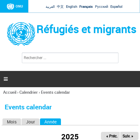
Jump to navigation
ONU
العربية
中文
English
Français
Русский
Español
Réfugiés et migrants
R
F
e
o
c
r
h
e
m
r

u
c
l
h
Accueil
›
Calendrier
›
Events calendar
a
e
Vous
r
i
êtes
r
Events calendar
ici
e
d
Mois
Jour
Année
(onglet actif)
O
e
r
n
e
2025
« Préc.
Suiv. »
g