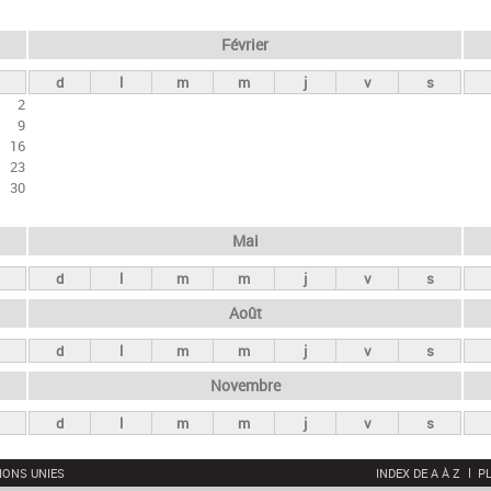
Février
d
l
m
m
j
v
s
2
9
16
23
30
Mai
d
l
m
m
j
v
s
Août
d
l
m
m
j
v
s
Novembre
d
l
m
m
j
v
s
IONS UNIES
INDEX DE A À Z
PL