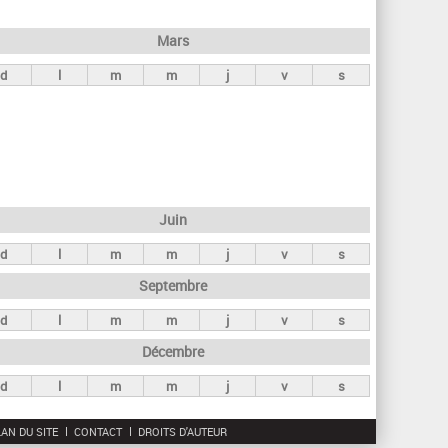
h
e
Mars
r
d
l
m
m
j
v
s
c
h
e
Juin
d
l
m
m
j
v
s
Septembre
d
l
m
m
j
v
s
Décembre
d
l
m
m
j
v
s
AN DU SITE
CONTACT
DROITS D'AUTEUR