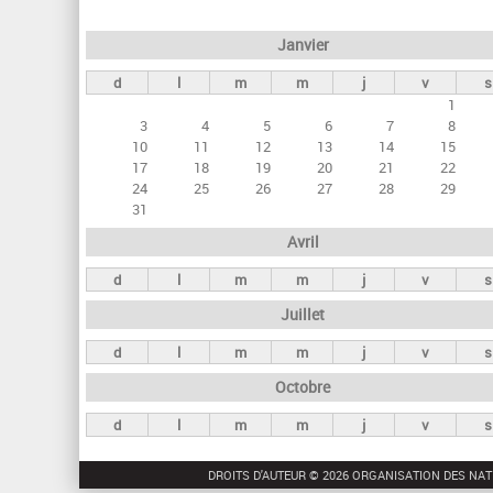
e
Janvier
t
d
l
m
m
j
v
s
s
1
p
3
4
5
6
7
8
r
10
11
12
13
14
15
17
18
19
20
21
22
i
24
25
26
27
28
29
n
31
c
Avril
i
d
l
m
m
j
v
s
p
Juillet
a
d
l
m
m
j
v
s
u
Octobre
x
d
l
m
m
j
v
s
DROITS D'AUTEUR © 2026 ORGANISATION DES NAT