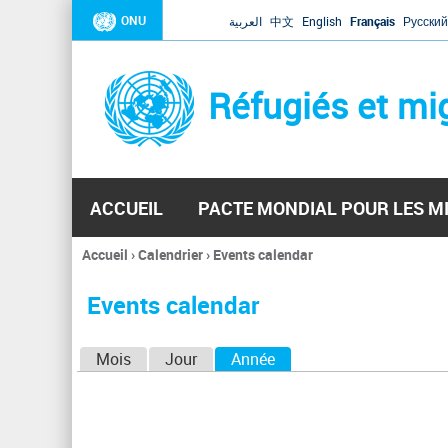
ONU
العربية
中文
English
Français
Русский
Réfugiés et mi
ACCUEIL
PACTE MONDIAL POUR LES M
Accueil
›
Calendrier
›
Events calendar
Vous
êtes
Events calendar
ici
O
Mois
Jour
Année
(onglet actif)
n
g
l