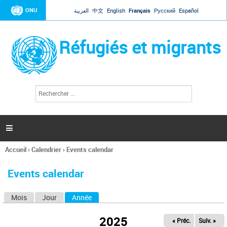
Jump to navigation
ONU
العربية
中文
English
Français
Русский
Español
Réfugiés et migrants
R
F
e
o
c
r
h
e
m
r

u
c
l
h
Accueil
›
Calendrier
›
Events calendar
a
e
Vous
r
i
êtes
r
Events calendar
ici
e
d
Mois
Jour
Année
(onglet actif)
O
e
r
n
e
2025
« Préc.
Suiv. »
g