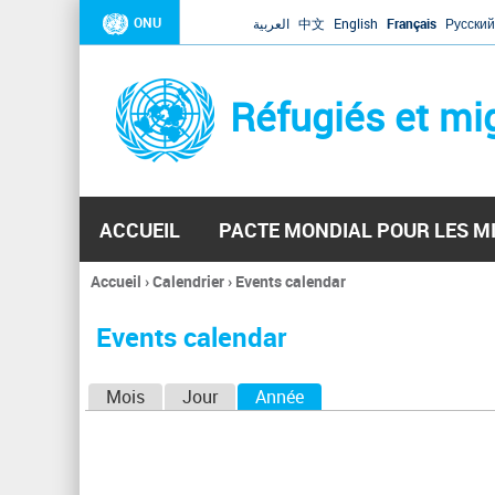
ONU
العربية
中文
English
Français
Русский
Réfugiés et mi
ACCUEIL
PACTE MONDIAL POUR LES M
Accueil
›
Calendrier
›
Events calendar
Vous
êtes
Events calendar
ici
O
Mois
Jour
Année
(onglet actif)
n
g
l