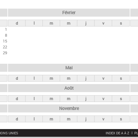
Février
d
l
m
m
j
v
s
1
8
15
22
29
Mai
d
l
m
m
j
v
s
Août
d
l
m
m
j
v
s
Novembre
d
l
m
m
j
v
s
IONS UNIES
INDEX DE A À Z
PL