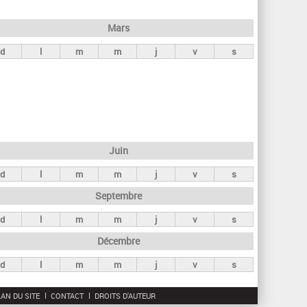
h
e
Mars
r
d
l
m
m
j
v
s
c
h
e
Juin
d
l
m
m
j
v
s
Septembre
d
l
m
m
j
v
s
Décembre
d
l
m
m
j
v
s
AN DU SITE
CONTACT
DROITS D'AUTEUR