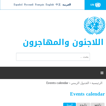
Jump to navigation
العربية
中文
English
Français
Русский
Español
UN
اللاجئون والمهاجرون
ا
ب
س
ح
ت
ث
م
ا

ر
ة
الرئيسية
›
الجدول الزمني
›
Events calendar
أنت
ا
هنا
ل
Events calendar
ب
ح
ا
بالشهر
باليوم
السنة
(علامة التبويب النشطة)
ث