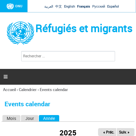
Jump to navigation
ONU
العربية
中文
English
Français
Русский
Español
Réfugiés et migrants
R
F
e
o
c
r
h
e
m
r

u
c
l
h
Accueil
›
Calendrier
›
Events calendar
a
e
Vous
r
i
êtes
r
Events calendar
ici
e
d
Mois
Jour
Année
(onglet actif)
O
e
r
n
e
2025
« Préc.
Suiv. »
g